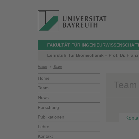
FAKULTÄT FÜR INGENIEURWISSENSCHAF
Lehrstuhl für Biomechanik – Prof. Dr. Fran
Home
>
Team
Home
Team 
Team
News
Forschung
Publikationen
Konta
Lehre
Kontakt