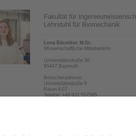
Fakultät für Ingenieurwissensch
Lehrstuhl für Biomechanik
Lena Bäumker, M.Sc.
Wissenschaftliche Mitarbeiterin
Universitätsstraße 30
95447 Bayreuth
Besucheradresse:
Universitätsstraße 9
Raum 4.07
Telefon: +49 921 557585
E-Mail:
Lena.Baeumker[at]uni-bayreuth.de
die Redaktion:
Dr.-Ing. Michael Frisch
Datenschutz / Disclaimer
Barrierefreiheit