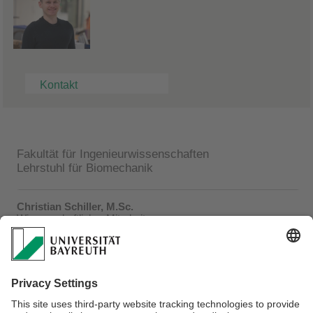
Kontakt
Fakultät für Ingenieurwissenschaften
Lehrstuhl für Biomechanik
Christian Schiller, M.Sc.
Wissenschaftlicher Mitarbeiter
Universitätsstraße 30
95447 Bayreuth
Besucheradresse:
Universitätsstraße 9
Raum 4.08