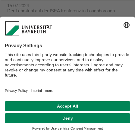
15.07.2024
Der Lehrstuhl auf der ISEA Konferenz in Loughborough
Verantwortlich für die Redaktion:
Univ.Prof.Dr. Franz Konstantin Fuß
Datenschutz / Disclaimer
Barrierefreiheitserklärung
Impressum
Hausordnung
Sitemap
Kontakt